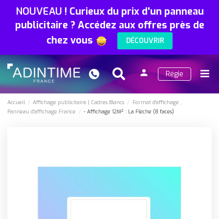
NOUVEAU
!
Curieux du prix d'un panneau
publicitaire ? Accédez aux offres près de
chez vous
DÉCOUVRIR
person
Régie
Search
Menu
Connexion
Accueil
Affichage publicitaire
Cadres Blancs
Format d'affichage
Panneau d'affichage France
- Affichage 12M² : La Flèche (8 faces)