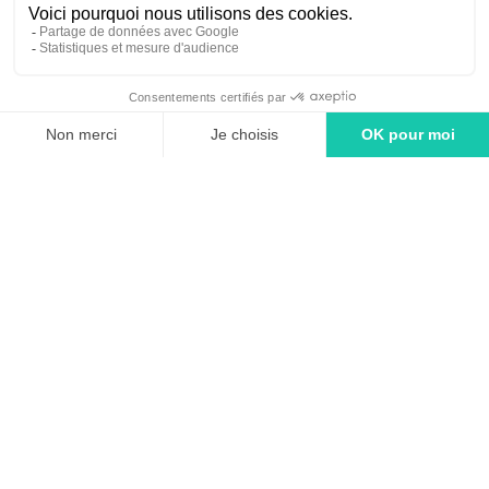
linkedin
tiktok
youtube
Solutions
Adintime : comment ça marche ?
Tarifs
Agence média - Spécialiste en achat d'espaces publicitaires
FAQ