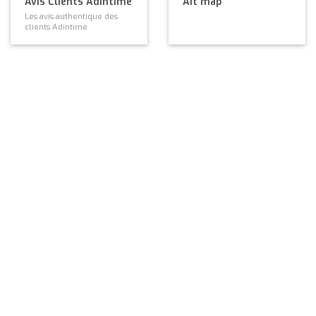
Avis Clients Adintime
AIt map
Les avis authentique des
clients Adintime