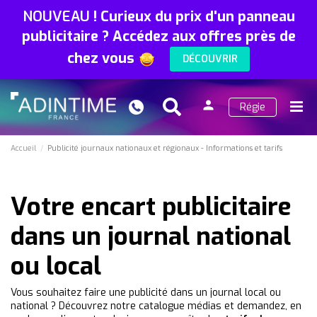
NOUVEAU
!
Curieux du prix d'un panneau
publicitaire ? Accédez aux offres près de
chez vous
DÉCOUVRIR
person
Régie
Search
Menu
Connexion
Accueil
Publicité journaux nationaux et régionaux - Informations et tarifs
Votre encart publicitaire
dans un journal national
ou local
Vous souhaitez faire une publicité dans un journal local ou
national ? Découvrez notre catalogue médias et demandez, en