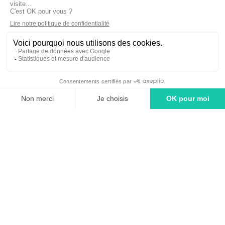
linkedin
tiktok
youtube
Solutions
Adintime : comment ça marche ?
Tarifs