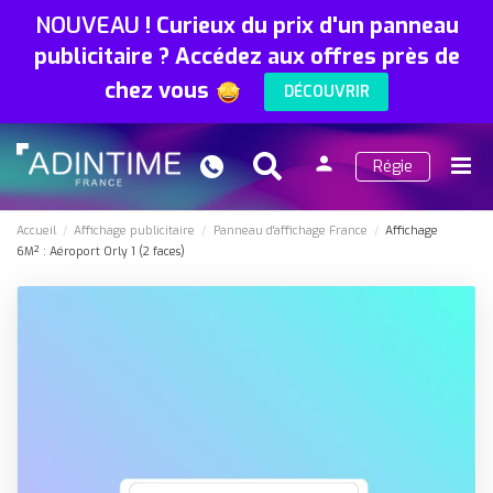
NOUVEAU
!
Curieux du prix d'un panneau
publicitaire ? Accédez aux offres près de
chez vous
DÉCOUVRIR
person
Régie
Search
Menu
Connexion
Accueil
Affichage publicitaire
Panneau d'affichage France
Affichage
6M² : Aéroport Orly 1 (2 faces)