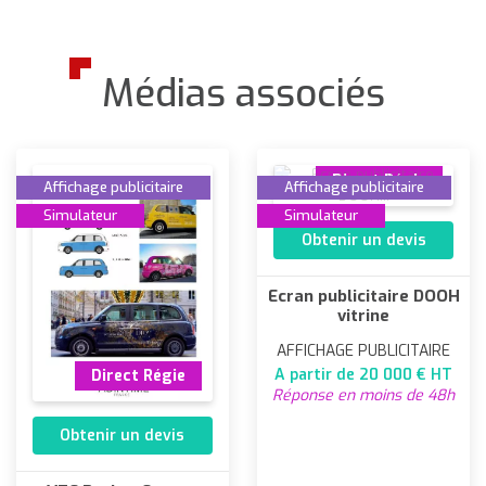
Médias associés
Direct Régie
Affichage publicitaire
Affichage publicitaire
Simulateur
Simulateur
Obtenir un devis
Ecran publicitaire DOOH
vitrine
AFFICHAGE PUBLICITAIRE
A partir de 20 000 € HT
Direct Régie
Réponse en moins de 48h
Obtenir un devis