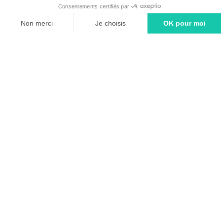
linkedin
tiktok
youtube
Solutions
Adintime : comment ça marche ?
Tarifs
Agence média - Spécialiste en achat d'espaces publicitaires
FAQ
Cas Client
Editeurs/Régies publicitaires