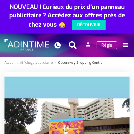
NOUVEAU
!
Curieux du prix d'un panneau
publicitaire ? Accédez aux offres près de
chez vous
DÉCOUVRIR
person
Régie
Search
Menu
Connexion
Accueil
Affichage publicitaire
Queensway Shopping Centre