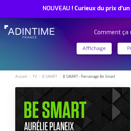
NOUVEAU
!
Curieux du prix d'un
Comment ça 
Affichage
P
Accueil
TV
B SMART
B SMART - Parrainage Be Smart