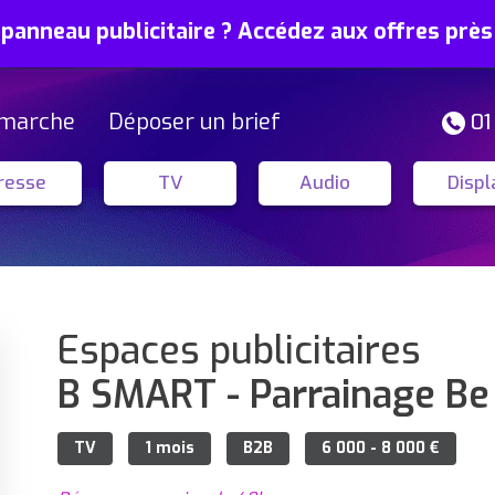
 panneau publicitaire ? Accédez aux offres prè
marche
Déposer un brief
01
resse
TV
Audio
Displ
Espaces publicitaires
B SMART - Parrainage Be
TV
1 mois
B2B
6 000 - 8 000 €