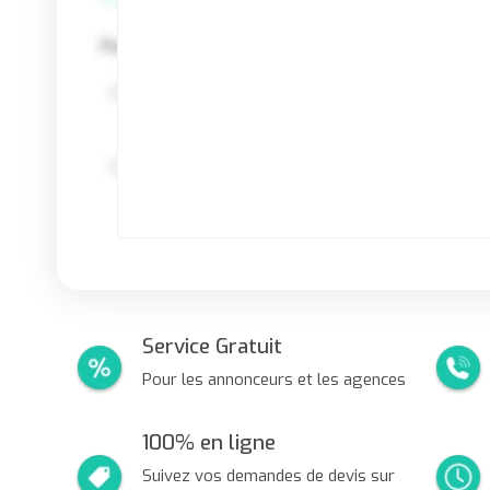
Pour cette demande de devis, je choisis :
__b D'être mis(e) en relation directe ave
intermédiaire
__b D'être accompagné(e) par un expert
négociation des tarifs
Service Gratuit
Pour les annonceurs et les agences
100% en ligne
Suivez vos demandes de devis sur