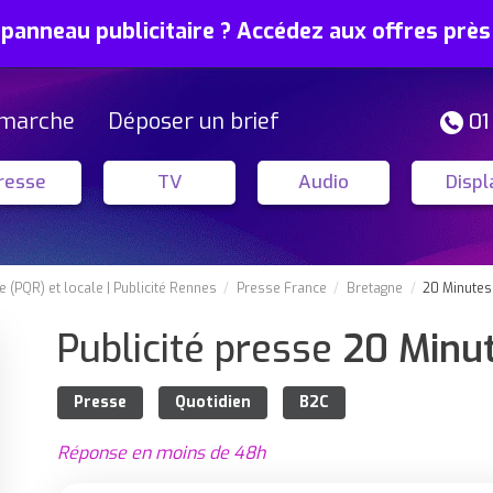
 panneau publicitaire ? Accédez aux offres prè
marche
Déposer un brief
01
resse
TV
Audio
Displ
e (PQR) et locale
Publicité Rennes
Presse France
Bretagne
20 Minutes
Publicité presse
20 Minu
Presse
Quotidien
B2C
Réponse en moins de 48h