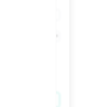
r des emails marketing et
e sont utilisées uniquement
us sur la gestion de vos
litique de confidentialité
.