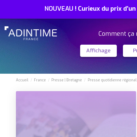
NOUVEAU
!
Curieux du prix d'un
Comment ça 
Affichage
P
Accueil
France
Presse
Bretagne
Presse quotidienne régional