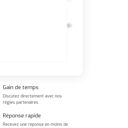
c la régie publicitaire - b__ sans
 Adintime - b__ conseil et
Gain de temps
Discutez directement avec nos
régies partenaires
Réponse rapide
Recevez une réponse en moins de