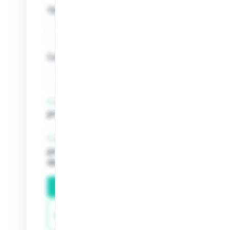
Téléphone
Comment nous avez-vous connu ?
En cochant cette case, j’accepte de recevoi
promotionnels de la part d’Adintime.
Les informations saisies dans ce formulair
pour traiter votre demande. Pour en savoir pl
données et sur vos droits, consultez notre
po
Envoyer ma demande de devis
Mise en contact