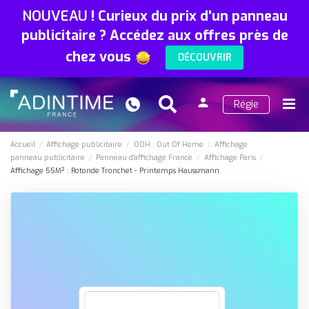
NOUVEAU
!
Curieux du prix d'un panneau
publicitaire ? Accédez aux offres près de
chez vous
DÉCOUVRIR
person
Régie
Search
Menu
Connexion
Accueil
Affichage publicitaire
OOH : Out Of Home
Affichage
panneau publicitaire
Panneau d'affichage France
Affichage Paris
Affichage 55M² : Rotonde Tronchet - Printemps Haussmann