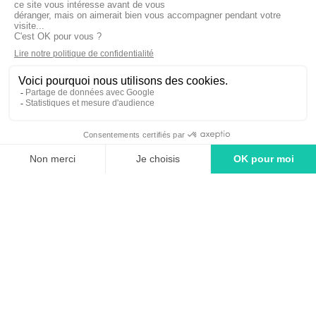
linkedin
tiktok
youtube
Solutions
Adintime : comment ça marche ?
Tarifs