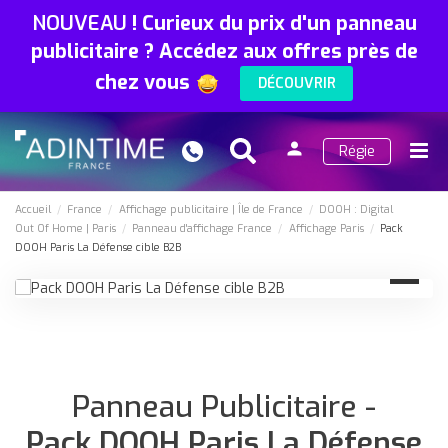
NOUVEAU
!
Curieux du prix d'un panneau
publicitaire ? Accédez aux offres près de
chez vous
DÉCOUVRIR
person
Régie
Search
Menu
Connexion
Accueil
France
Affichage publicitaire
Île de France
DOOH : Digital
Out Of Home
Paris
Panneau d'affichage France
Affichage Paris
Pack
DOOH Paris La Défense cible B2B
Panneau Publicitaire -
Pack DOOH Paris La Défense