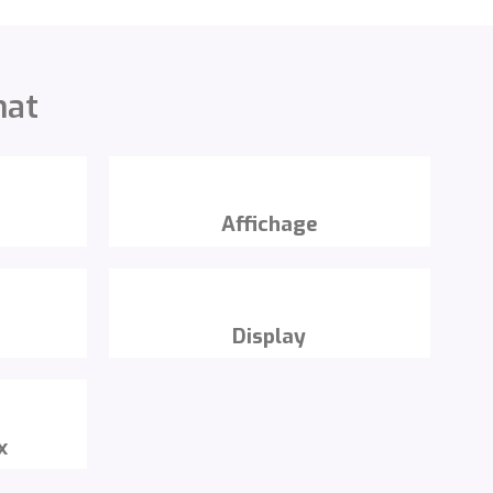
mat
Affichage
Display
x