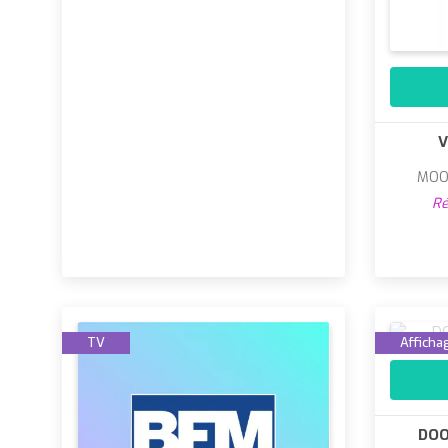
V
MOO
Ré
TV
Affichag
DOO