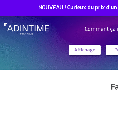
NOUVEAU
!
Curieux du prix d'un
Comment ça 
Affichage
P
Fa