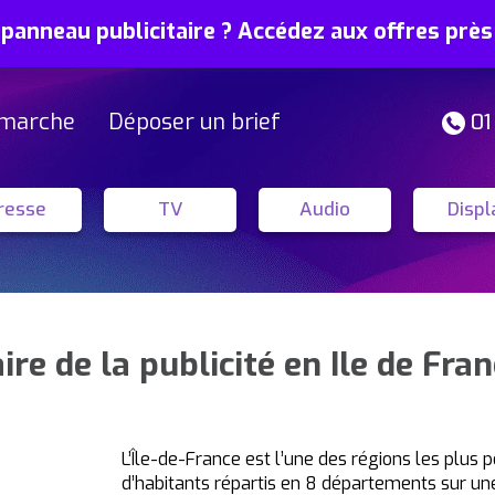
 panneau publicitaire ? Accédez aux offres prè
marche
Déposer un brief
01
resse
TV
Audio
Displ
ire de la publicité en Ile de Fra
L’Île-de-France est l’une des régions les plus 
d’habitants répartis en 8 départements sur une