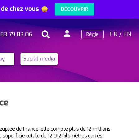
s de chez vous
DÉCOUVRIR
person
FR
/
EN
 83 79 83 06
Régie
Search
Connexion
ay
Social media
nce
peuplée de France, elle compte plus de 12 millions
 superficie totale de 12 012 kilomètres carrés.