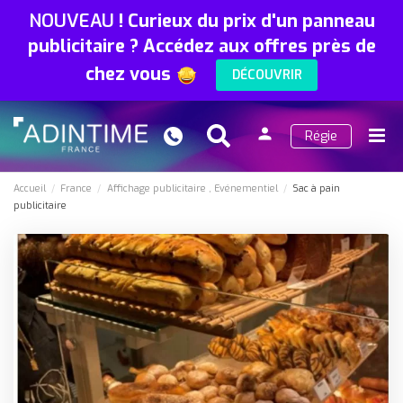
NOUVEAU
!
Curieux du prix d'un panneau
publicitaire ? Accédez aux offres près de
chez vous
DÉCOUVRIR
person
Régie
Search
Menu
Connexion
Accueil
France
Affichage publicitaire
Evénementiel
Sac à pain
publicitaire