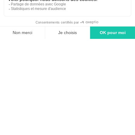
linkedin
tiktok
youtube
Solutions
Adintime : comment ça marche ?
Tarifs
Agence média - Spécialiste en achat d'espaces publicitaires
FAQ