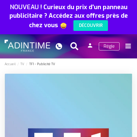
NOUVEAU
!
Curieux du prix d'un panneau
publicitaire ? Accédez aux offres près de
chez vous
DÉCOUVRIR
person
Régie
Search
Menu
Connexion
Accueil
TV
TF1 - Publicité TV