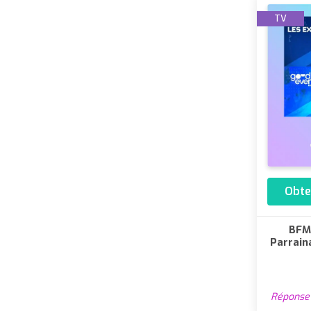
TV
Obte
BFM
Parrain
Réponse 