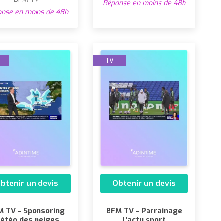
Réponse en moins de 48h
nse en moins de 48h
TV
btenir un devis
Obtenir un devis
M TV - Sponsoring
BFM TV - Parrainage
étéo des neiges
L'actu sport