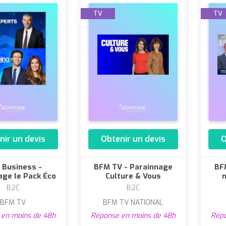
TV
TV
nir un devis
Obtenir un devis
O
 Business -
BFM TV - Parainnage
BF
age le Pack Éco
Culture & Vous
B2C
B2C
BFM TV
BFM TV NATIONAL
en moins de 48h
Réponse en moins de 48h
Répo