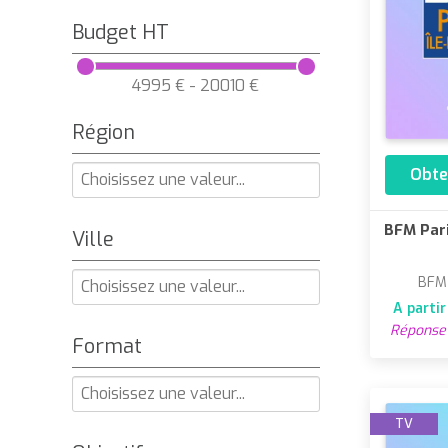
Budget HT
4995 € - 20010 €
Région
Obte
BFM Pari
Ville
BFM
A parti
Réponse 
Format
TV