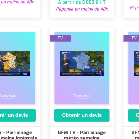
en moins de 48h
A partir de 5 000 € HT
Répo
Réponse en moins de 48h
TV
TV
nir un devis
Obtenir un devis
O
 - Parrainage
BFM TV - Parrainage
BF
maine intégrale
météo semaine
m