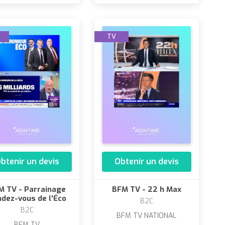
TV
btenir un devis
Obtenir un devis
M TV - Parrainage
BFM TV - 22 h Max
dez-vous de l'Éco
B2C
B2C
BFM TV NATIONAL
BFM TV