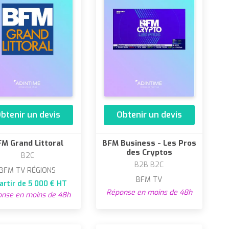
btenir un devis
Obtenir un devis
M Grand Littoral
BFM Business - Les Pros
des Cryptos
B2C
B2B B2C
BFM TV RÉGIONS
BFM TV
artir de 5 000 € HT
Réponse en moins de 48h
nse en moins de 48h