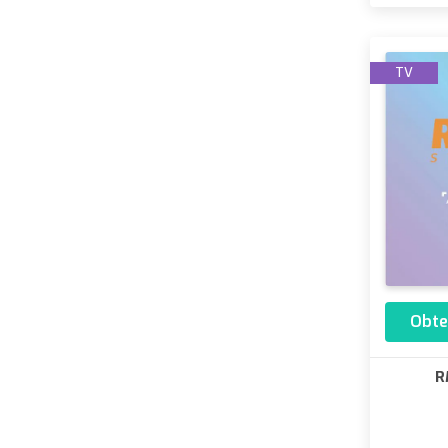
TV
Obte
R