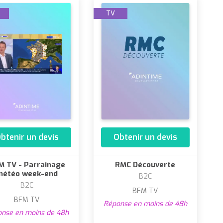
TV
btenir un devis
Obtenir un devis
M TV - Parrainage
RMC Découverte
météo week-end
B2C
B2C
BFM TV
BFM TV
Réponse en moins de 48h
nse en moins de 48h