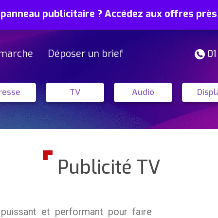
 panneau publicitaire ? Accédez aux offres prè
marche
Déposer un brief
01
resse
TV
Audio
Displ
Publicité TV
uissant et performant pour faire