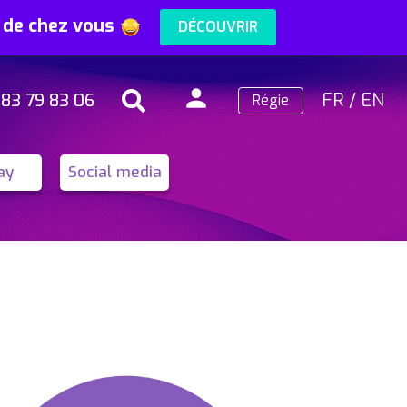
s de chez vous
DÉCOUVRIR
person
FR
/
EN
 83 79 83 06
Régie
Search
Connexion
ay
Social media