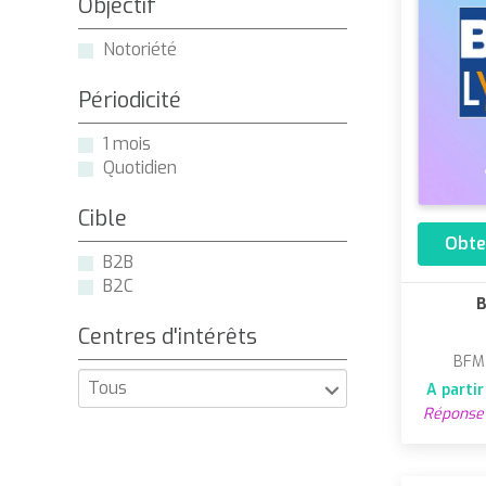
Objectif
Notoriété
Périodicité
1 mois
Quotidien
Cible
Obte
B2B
B2C
B
Centres d'intérêts
BFM
Tous
A parti
Réponse 