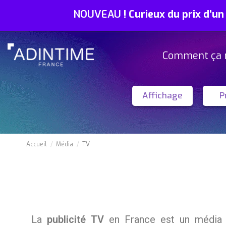
NOUVEAU
!
Curieux du prix d'un
Comment ça 
Affichage
P
Accueil
Média
TV
La
publicité TV
en France est un média p