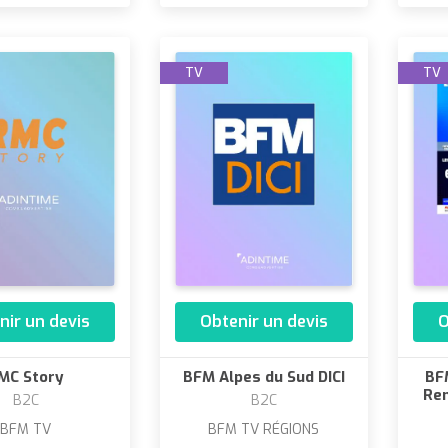
TV
TV
nir un devis
Obtenir un devis
O
MC Story
BFM Alpes du Sud DICI
BF
Ren
B2C
B2C
BFM TV
BFM TV RÉGIONS