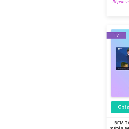
Réponse 
TV
Obte
BFM TV
météo se