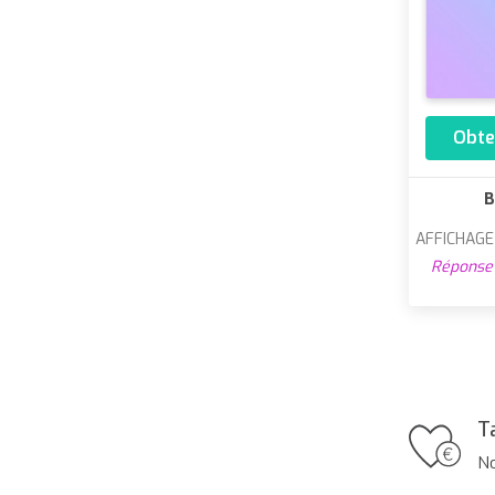
Obte
B
AFFICHAG
Réponse 
T
No