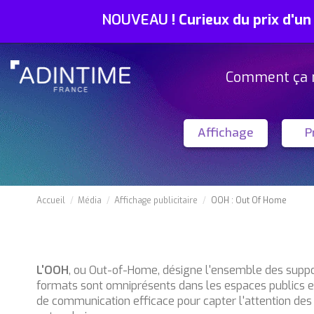
NOUVEAU
!
Curieux du prix d'un
Comment ça 
Affichage
P
Accueil
Média
Affichage publicitaire
OOH : Out Of Home
L'OOH
, ou Out-of-Home, désigne l'ensemble des suppor
formats sont omniprésents dans les espaces publics et o
de communication efficace pour capter l'attention des 