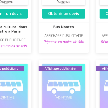
nir un devis
Obtenir un devis
O
e culturel dans
Bus Nantes
étro à Paris
AFFICHAGE PUBLICITAIRE
AFF
GE PUBLICITAIRE
Réponse en moins de 48h
Répo
en moins de 48h
 publicitaire
Affichage publicitaire
Affi