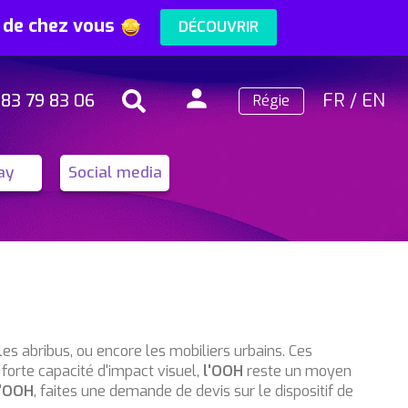
s de chez vous
DÉCOUVRIR
person
FR
/
EN
 83 79 83 06
Régie
Search
Connexion
ay
Social media
s abribus, ou encore les mobiliers urbains. Ces
 forte capacité d'impact visuel,
l'OOH
reste un moyen
l'OOH
, faites une demande de devis sur le dispositif de