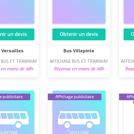
nir un devis
Obtenir un devis
O
 Versailles
Bus Villepinte
E BUS ET TRAMWAY
AFFICHAGE BUS ET TRAMWAY
AFFIC
en moins de 48h
Réponse en moins de 48h
Répo
 publicitaire
Affichage publicitaire
Affi