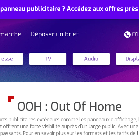
 panneau publicitaire ? Accédez aux offres prè
marche
Déposer un brief
01
resse
TV
Audio
Displ
OOH : Out Of Home
ts publicitaires extérieurs comme les panneaux d'affichage, le
ffrent une forte visibilité auprès d'un large public. Avec une
passants. Pour en savoir plus sur les formats et les tarifs de