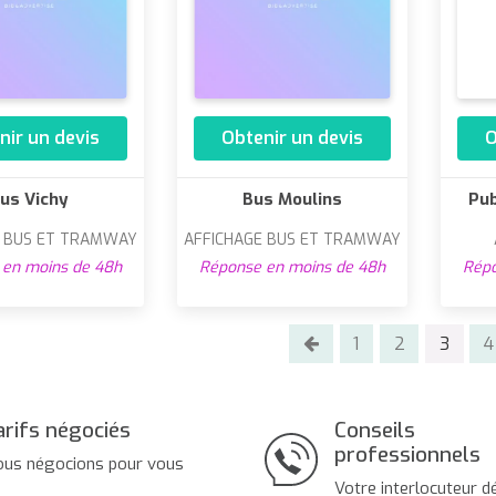
nir un devis
Obtenir un devis
O
us Vichy
Bus Moulins
Pub
E BUS ET TRAMWAY
AFFICHAGE BUS ET TRAMWAY
en moins de 48h
Réponse en moins de 48h
Répo
1
2
3
4
arifs négociés
Conseils
professionnels
us négocions pour vous
Votre interlocuteur d