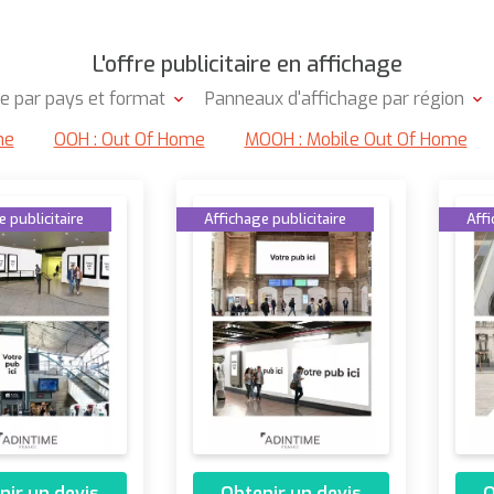
L'offre publicitaire en affichage
ge par pays et format
Panneaux d'affichage par région
me
OOH : Out Of Home
MOOH : Mobile Out Of Home
 publicitaire
Affichage publicitaire
Affi
nir un devis
Obtenir un devis
O