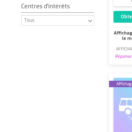
Centres d'intérêts
Obte
Tous
Affichag
le m
AFFICHA
Réponse 
Affichage