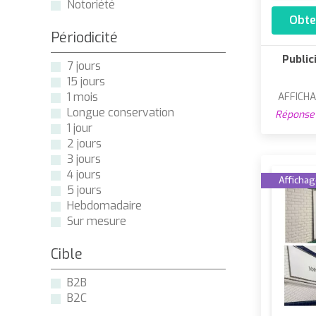
Notoriété
Obte
Périodicité
Public
7 jours
15 jours
1 mois
AFFICHA
Longue conservation
Réponse 
1 jour
2 jours
3 jours
4 jours
Affichage
5 jours
Hebdomadaire
Sur mesure
Cible
B2B
B2C