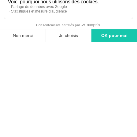
linkedin
tiktok
youtube
Solutions
Adintime : comment ça marche ?
Tarifs
Agence média - Spécialiste en achat d'espaces publicitaires
FAQ