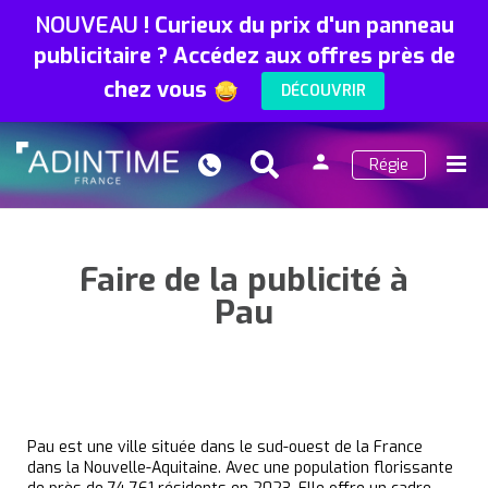
NOUVEAU
!
Curieux du prix d'un panneau
publicitaire ? Accédez aux offres près de
chez vous
DÉCOUVRIR
person
Régie
Search
Menu
Connexion
Faire de la publicité à
Pau
Pau est une ville située dans le sud-ouest de la France
dans la Nouvelle-Aquitaine. Avec une population florissante