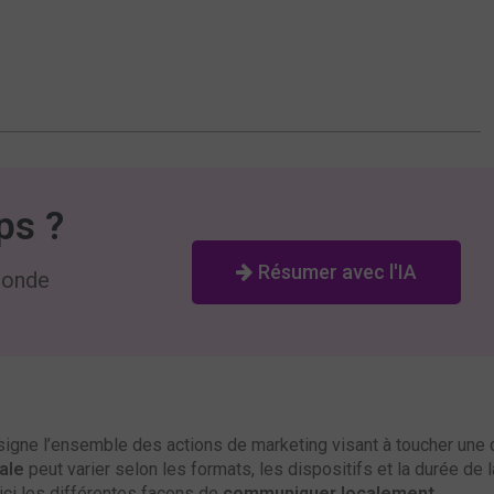
ps ?
Résumer avec l'IA
conde
igne l’ensemble des actions de marketing visant à toucher une 
ale
peut varier selon les formats, les dispositifs et la durée de l
oici les différentes façons de
communiquer localement
.