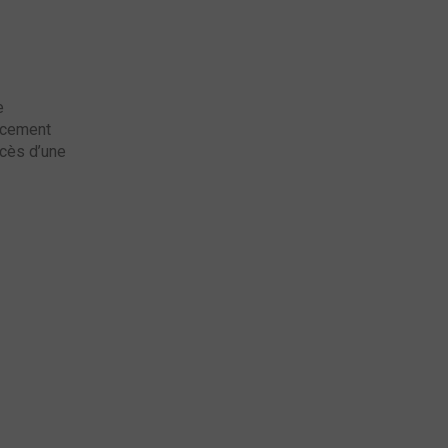
e
lacement
ccès d’une