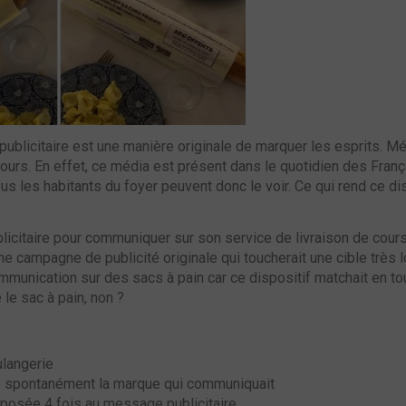
n publicitaire est une manière originale de marquer les esprits. M
urs. En effet, ce média est présent dans le quotidien des Françai
us les habitants du foyer peuvent donc le voir. Ce qui rend ce di
blicitaire pour communiquer sur son service de livraison de cours
une campagne de publicité originale qui toucherait une cible très 
mmunication sur des sacs à pain car ce dispositif matchait en to
 le sac à pain, non ?
ulangerie
té spontanément la marque qui communiquait
exposée 4 fois au message publicitaire