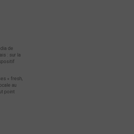
édia de
s : sur la
spositif
es « fresh,
locale au
ut point