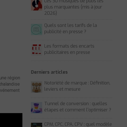
Les 30 musiques de pubs les
plus marquantes (mis à jour
2026)
Quels sont les tarifs de la
publicité en presse ?
Les formats des encarts
publicitaires en presse
Derniers articles
 une région
Notoriété de marque : Définition,
chalandise
leviers et mesure
 événement
Tunnel de conversion : quelles
étapes et comment l'optimiser ?
CPM, CPC, CPA, CPV : quel modèle